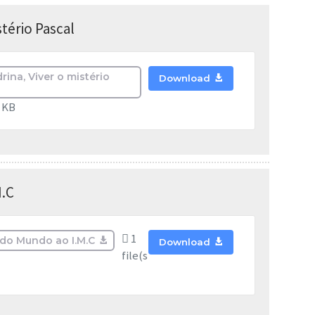
tério Pascal
ina, Viver o mistério
Download
7 KB
M.C
1
do Mundo ao I.M.C
Download
file(s