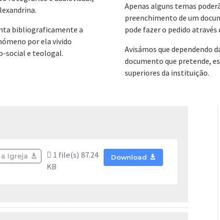
Apenas alguns temas poderã
lexandrina.
preenchimento de um docume
nta bibliograficamente a
pode fazer o pedido através
enómeno por ela vivido
Avisámos que dependendo da 
-social e teologal.
documento que pretende, est
superiores da instituição.
1 file(s)
87.24
a Igreja
Download
KB