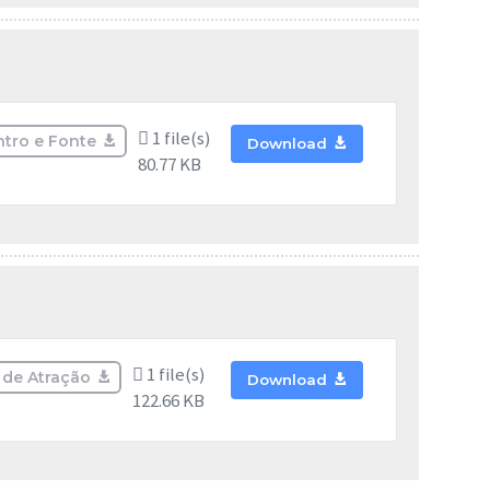
1 file(s)
ntro e Fonte
Download
80.77 KB
1 file(s)
o de Atração
Download
122.66 KB