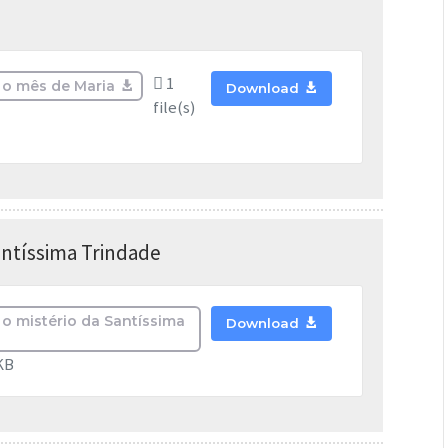
1
 o mês de Maria
Download
file(s)
antíssima Trindade
 o mistério da Santíssima
Download
KB