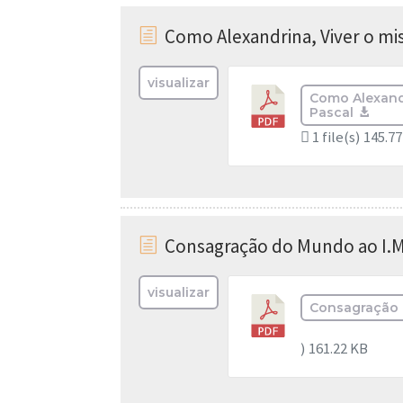
Como Alexandrina, Viver o mis
h
visualizar
Como Alexandr
Pascal
1 file(s)
145.7
Consagração do Mundo ao I.
h
visualizar
Consagração 
)
161.22 KB