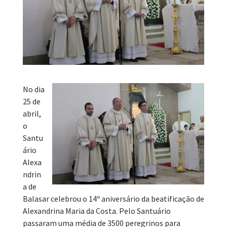
No dia
25 de
abril,
o
Santu
ário
Alexa
ndrin
a de
Balasar celebrou o 14º aniversário da beatificação de
Alexandrina Maria da Costa. Pelo Santuário
passaram uma média de 3500 peregrinos para