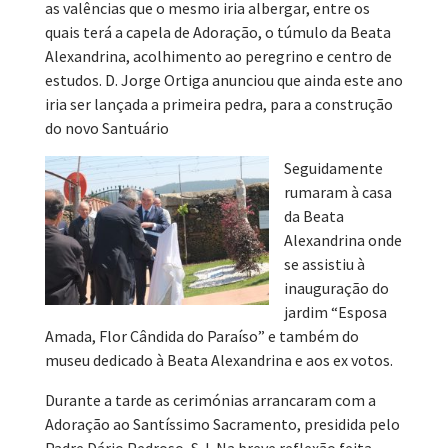
as valências que o mesmo iria albergar, entre os
quais terá a capela de Adoração, o túmulo da Beata
Alexandrina, acolhimento ao peregrino e centro de
estudos. D. Jorge Ortiga anunciou que ainda este ano
iria ser lançada a primeira pedra, para a construção
do novo Santuário
Seguidamente
rumaram à casa
da Beata
Alexandrina onde
se assistiu à
inauguração do
jardim “Esposa
Amada, Flor Cândida do Paraíso” e também do
museu dedicado à Beata Alexandrina e aos ex votos.
Durante a tarde as cerimónias arrancaram com a
Adoração ao Santíssimo Sacramento, presidida pelo
Padre Dário Pedroso, S.J. Na breve reflexão feita