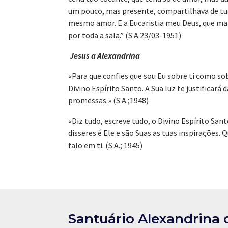
um pouco, mas presente, compartilhava de tud
mesmo amor. E a Eucaristia meu Deus, que mara
por toda a sala.” (S.A.23/03-1951)
Jesus a Alexandrina
«Para que confies que sou Eu sobre ti como s
Divino Espírito Santo. A Sua luz te justificará 
promessas.» (S.A.;1948)
«Diz tudo, escreve tudo, o Divino Espírito Sa
disseres é Ele e são Suas as tuas inspirações.
falo em ti. (S.A.; 1945)
Santuário Alexandrina 