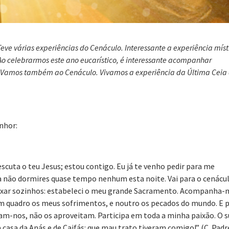
Teve várias experiências do Cenáculo. Interessante a experiência míst
Ao celebrarmos este ano eucarístico, é interessante acompanhar
. Vamos também ao Cenáculo. Vivamos a experiência da Última Ceia
nhor:
escuta o teu Jesus; estou contigo. Eu já te venho pedir para me
 não dormires quase tempo nenhum esta noite. Vai para o cenácul
 deixar sozinhos: estabeleci o meu grande Sacramento. Acompanha
! Num quadro os meus sofrimentos, e noutro os pecados do mundo. E 
am-nos, não os aproveitam. Participa em toda a minha paixão. O 
casa da Anás e de Caifás: que mau trato tiveram comigo!” (C. Padr