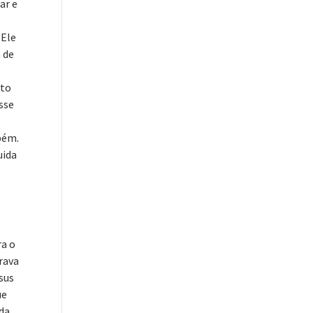
ar e
 Ele
 de
nto
sse
bém.
uida
ra o
rava
sus
ue
ada