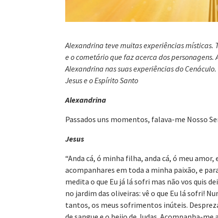
Alexandrina teve muitas experiências místicas. 
e o cometário que faz acerca dos personagens. 
Alexandrina nas suas experiências do Cenáculo
Jesus e o Espírito Santo
Alexandrina
Passados uns momentos, falava-me Nosso Se
Jesus
“Anda cá, ó minha filha, anda cá, ó meu amor, 
acompanhares em toda a minha paixão, e para
medita o que Eu já lá sofri mas não vos quis
no jardim das oliveiras: vê o que Eu lá sofri
tantos, os meus sofrimentos inúteis. Desprez
de sangue e o beijo de Judas. Acompanha-me a 