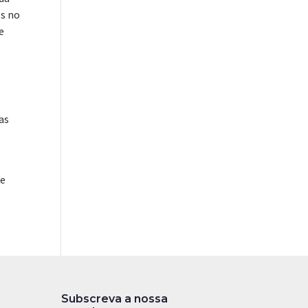
os no
e
has
 e
Subscreva a nossa