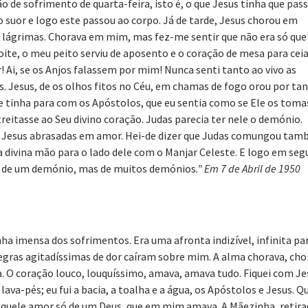
 de sofrimento de quarta-feira, isto é, o que Jesus tinha que pass
 suor e logo este passou ao corpo. Já de tarde, Jesus chorou em
 lágrimas. Chorava em mim, mas fez-me sentir que não era só que
oite, o meu peito serviu de aposento e o coração de mesa para ceia
Ai, se os Anjos falassem por mim! Nunca senti tanto ao vivo as
s. Jesus, de os olhos fitos no Céu, em chamas de fogo orou por ta
e tinha para com os Apóstolos, que eu sentia como se Ele os toma
eitasse ao Seu divino coração. Judas parecia ter nele o demónio.
 Jesus abrasadas em amor. Hei-de dizer que Judas comungou tam
a divina mão para o lado dele com o Manjar Celeste. E logo em seg
só de um demónio, mas de muitos demónios
.”
Em 7 de Abril de 1950
 imensa dos sofrimentos. Era uma afronta indizível, infinita pa
gras agitadíssimas de dor caíram sobre mim. A alma chorava, cho
a. O coração louco, louquíssimo, amava, amava tudo. Fiquei com Je
lava-pés; eu fui a bacia, a toalha e a água, os Apóstolos e Jesus. Q
aquele amor só de um Deus, que em mim amava. A Mãezinha, retir