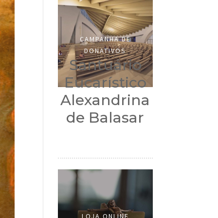
CAMPANHA DE
DONATIVOS
Santuário
Eucarístico
Alexandrina
de Balasar
LOJA ONLINE