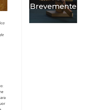
Brevemente
ica
 de
o:
-me
para
suor
e