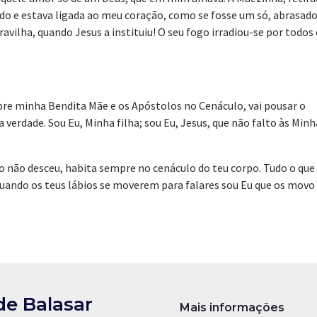
o e estava ligada ao meu coração, como se fosse um só, abrasad
vilha, quando Jesus a instituiu! O seu fogo irradiou-se por todos 
obre minha Bendita Mãe e os Apóstolos no Cenáculo, vai pousar o
da verdade. Sou Eu, Minha filha; sou Eu, Jesus, que não falto às Min
nto não desceu, habita sempre no cenáculo do teu corpo. Tudo o que
 Quando os teus lábios se moverem para falares sou Eu que os movo
de Balasar
Mais informações