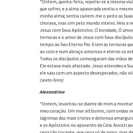
“Ontem, quinta-feira, repetiu-se a mesma visão
que sofrer, e a alma apavorada sentiu o mesmo
minha alma; sentia caírem-me o peito as Suas
chorava, mas sim pelo mundo inteiro. Veio a n
Jesus com Seus Apóstolos. Ó bondade, Ó amor! 
ternuras e o amor de Jesus com Seus discípulo
tempo ao Seu Eterno Pai. Eram as ternuras qu
ao colo e num abraço amoroso e eterno os estr
Todos os discípulos comungaram das mãos de
Ele estava mais afastado. Jesus estendeu a Su
ele saiu com um aspecto desesperador, não 
(sexta-feira)
Alexandrina
“Ontem, levantou-se diante de mim a montanha
meu coração. Um mar altíssimo, com ondas ne
lágrimas das mais tristes e dolorosa amargur
e os Apóstolos no aposento da Ceia. Assisti ao 
cena tão tocante, que cena só de amor, mas d