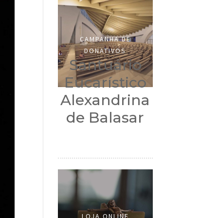
CAMPANHA DE
DONATIVOS
Santuário
Eucarístico
Alexandrina
de Balasar
LOJA ONLINE