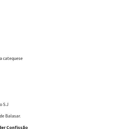
da catequese
o S.J
de Balasar.
der Confissão