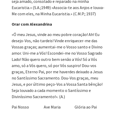
seja amado, consolado e reparado na minha
Eucaristia.» (S.A.;1949) «Associa-te aos Anjos e louva-
Me com eles, na Minha Eucaristia.» (C.M.P.; 1937)
Orar com Alexandrina
«Ó meu Jesus, vinde ao meu pobre coração! Ah! Eu
desejo-Vos, não tardeis! Vinde enriquecer-me das
Vossas graças; aumentai-me o Vosso santo e Divino
amor. Uni-me a Vós! Escondei-me no Vosso Sagrado
Lado! Não quero outro bem senão a Vós! Só a Vós
amo, só a Vós quero, só por Vós suspiro! Dou-vos
graças, Eterno Pai, por me haverdes deixado a Jesus
no Santíssimo Sacramento. Dou-Vos graças, meu
Jesus, e por último peço-Vos a Vossa Santa bênção!
Seja louvado a cada momento o Santíssimo e
Diviníssimo Sacramento!». (A.)
Pai Nosso Ave Maria Glória ao Pai