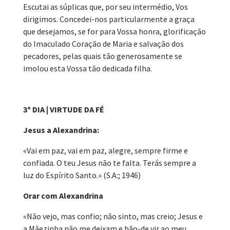
Escutai as súplicas que, por seu intermédio, Vos
dirigimos. Concedei-nos particularmente a graça
que desejamos, se for para Vossa honra, glorificação
do Imaculado Coração de Maria e salvação dos
pecadores, pelas quais tão generosamente se
imolou esta Vossa tão dedicada filha.
3º DIA | VIRTUDE DA FÉ
Jesus a Alexandrina:
«Vai em paz, vai em paz, alegre, sempre firme e
confiada. O teu Jesus não te falta. Terás sempre a
luz do Espírito Santo.» (S.A:; 1946)
Orar com Alexandrina
«Não vejo, mas confio; não sinto, mas creio; Jesus e
a Mãezinha não me deixam e hão-de vir ao meu