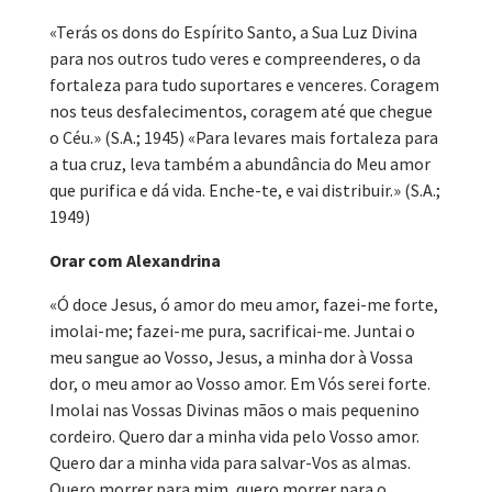
«Terás os dons do Espírito Santo, a Sua Luz Divina
para nos outros tudo veres e compreenderes, o da
fortaleza para tudo suportares e venceres. Coragem
nos teus desfalecimentos, coragem até que chegue
o Céu.» (S.A.; 1945) «Para levares mais fortaleza para
a tua cruz, leva também a abundância do Meu amor
que purifica e dá vida. Enche-te, e vai distribuir.» (S.A.;
1949)
Orar com Alexandrina
«Ó doce Jesus, ó amor do meu amor, fazei-me forte,
imolai-me; fazei-me pura, sacrificai-me. Juntai o
meu sangue ao Vosso, Jesus, a minha dor à Vossa
dor, o meu amor ao Vosso amor. Em Vós serei forte.
Imolai nas Vossas Divinas mãos o mais pequenino
cordeiro. Quero dar a minha vida pelo Vosso amor.
Quero dar a minha vida para salvar-Vos as almas.
Quero morrer para mim, quero morrer para o