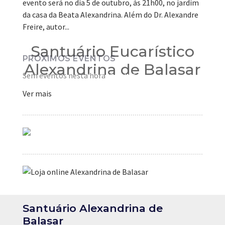
evento será no dia 5 de outubro, às 21h00, no jardim
da casa da Beata Alexandrina. Além do Dr. Alexandre
Freire, autor...
CAMPANHA DE DONATIVOS
Santuário Eucarístico
PRÓXIMOS EVENTOS
Alexandrina de Balasar
Sem eventos nesta hora
LOJA ONLINE
Brevemente
Ver mais
Santuário Alexandrina de
Balasar