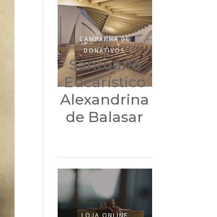
CAMPANHA DE
DONATIVOS
Santuário
Eucarístico
Alexandrina
de Balasar
LOJA ONLINE