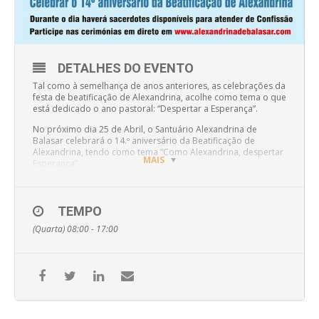
DETALHES DO EVENTO
Tal como à semelhança de anos anteriores, as celebrações da
festa de beatificação de Alexandrina, acolhe como tema o que
está dedicado o ano pastoral: “Despertar a Esperança”.
No próximo dia 25 de Abril, o Santuário Alexandrina de
Balasar celebrará o 14.º aniversário da Beatificação de
Alexandrina, tendo como tema “Como Alexandrina, despertar
MAIS
Esperança”.
A Beata Alexandrina, foi uma Apóstola de Cristo, uma
semeadora de esperança no meio de tantas pessoas que
viviam sem esperança. No seu leito, ela espalhou a palavra de
TEMPO
Jesus, levando alento àqueles que se encontravam perdidos,
(Quarta) 08:00 - 17:00
aos que tinham perdido a fé, semeando no coração de cada
um um novo despertar de Esperança!